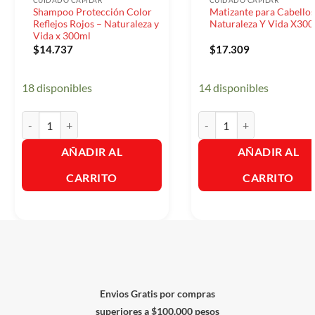
CUIDADO CAPILAR
CUIDADO CAPILAR
Shampoo Protección Color
Matizante para Cabello
Reflejos Rojos – Naturaleza y
Naturaleza Y Vida X30
Vida x 300ml
$
14.737
$
17.309
18 disponibles
14 disponibles
Shampoo Protección Color Reflejos Rojos - Naturaleza y Vida x 30
Matizante para Cabellos R
AÑADIR AL
AÑADIR AL
CARRITO
CARRITO
Envios Gratis por compras
superiores a $100.000 pesos