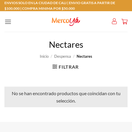
Saltar
ENVIOS SOLO EN LA CIUDAD DE CALI | ENVIO GRATIS A PARTIR DE
$100.000 | COMPRA MINIMA POR $50.000
al
contenido
Nectares
Inicio
/
Despensa
/
Nectares
FILTRAR
No se han encontrado productos que coincidan con tu
selección.