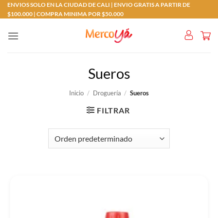
Saltar
ENVIOS SOLO EN LA CIUDAD DE CALI | ENVIO GRATIS A PARTIR DE
$100.000 | COMPRA MINIMA POR $50.000
al
contenido
Sueros
Inicio
/
Droguería
/
Sueros
FILTRAR