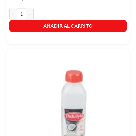
Pedialyte 30 Sabor a Cereza 500ml cantidad
AÑADIR AL CARRITO