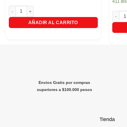
411 di
Crema De Peinar SavitalArgan X 270ml cantidad
Tratami
AÑADIR AL CARRITO
Envios Gratis por compras
superiores a $100.000 pesos
Tienda