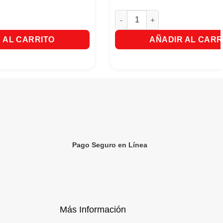
u Mora & Almendras x 750ml cantidad
Tinte Koleston Kit # 72 Rubio 
 AL CARRITO
AÑADIR AL CARR
Pago Seguro en Línea
Más Información