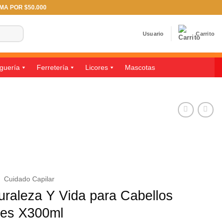
IMA POR $50.000
Usuario
Carrito
guería
Ferretería
Licores
Mascotas
/
Cuidado Capilar
uraleza Y Vida para Cabellos
ses X300ml