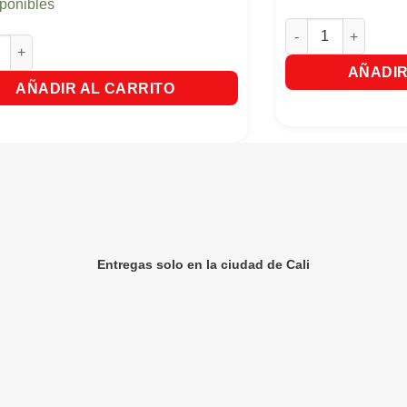
sponibles
Crema Corporal Vit
ento Capilar Nutribela Termoprotector x 12 Sobres cantidad
AÑADIR
AÑADIR AL CARRITO
Entregas solo en la ciudad de Cali