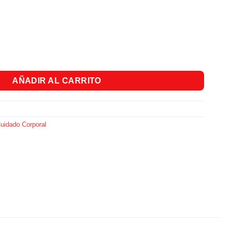
ida para Cabellos Blancos y Grises X300ml cantidad
AÑADIR AL CARRITO
uidado Corporal