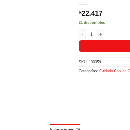
22.417
$
21 disponibles
Mascarilla Naturaleza Y V
SKU:
130359
Categorías:
Cuidado Capilar
,
C
Valoraciones (0)