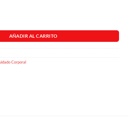
tivitaminas x 275ml cantidad
AÑADIR AL CARRITO
uidado Corporal