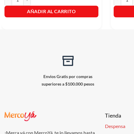
AÑADIR AL CARRITO
Envios Gratis por compras
superiores a $100.000 pesos
Tienda
Despensa
¡Merca yá con MercoYá, te lo llevamos hasta