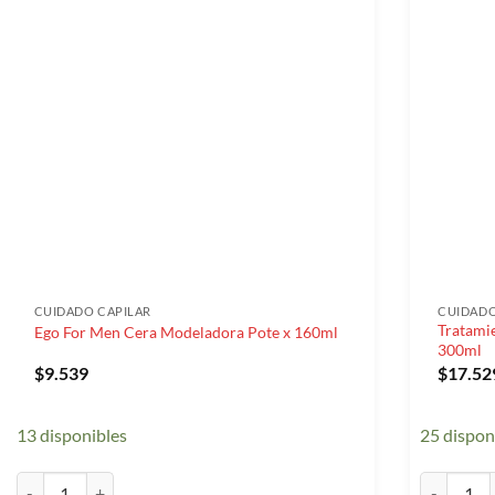
CUIDADO CAPILAR
CUIDADO
Tratamie
Ego For Men Cera Modeladora Pote x 160ml
300ml
$
9.539
$
17.52
13 disponibles
25 dispon
Ego For Men Cera Modeladora Pote x 160ml cantidad
Tratamient