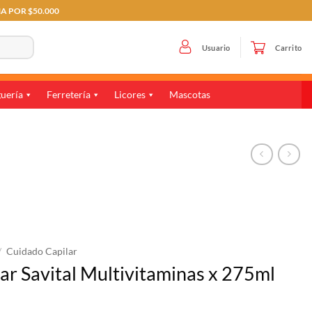
MA POR $50.000
Usuario
Carrito
uería
Ferretería
Licores
Mascotas
/
Cuidado Capilar
r Savital Multivitaminas x 275ml