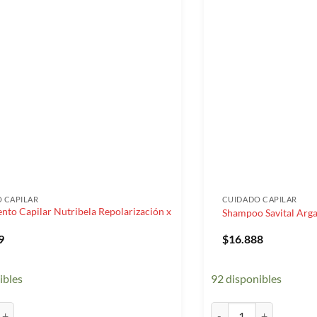
 CAPILAR
CUIDADO CAPILAR
nto Capilar Nutribela Repolarización x
Shampoo Savital Arga
9
$
16.888
ibles
92 disponibles
o Capilar Nutribela Repolarización x 300ml cantidad
Shampoo Savital Argan 