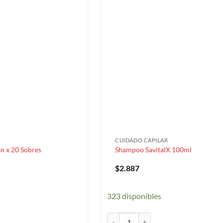
CUIDADO CAPILAR
n x 20 Sobres
Shampoo SavitalX 100ml
$
2.887
323 disponibles
x 20 Sobres cantidad
Shampoo SavitalX 100ml cantidad