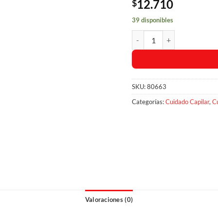
12.710
$
39 disponibles
Crema De Peinar Savital Mul
SKU:
80663
Categorías:
Cuidado Capilar
,
C
Valoraciones (0)