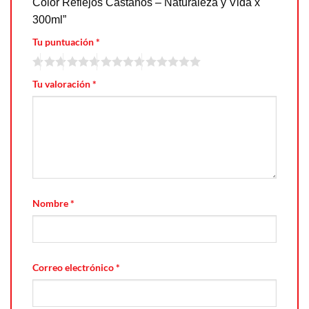
Color Reflejos Castaños – Naturaleza y Vida x
300ml”
Tu puntuación
*
Tu valoración
*
Nombre
*
Correo electrónico
*