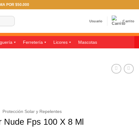
IMA POR $50.000
Usuario
Carrito
guería
Ferretería
Licores
Mascotas
/
Protección Solar y Repelentes
ar Nude Fps 100 X 8 Ml