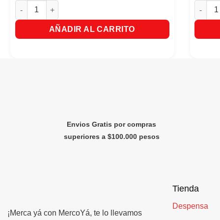
Acondicionador Savital Multivitaminas x 20 Sobres cantidad
Shampo 
AÑADIR AL CARRITO
Envios Gratis por compras
superiores a $100.000 pesos
Tienda
Despensa
¡Merca yá con MercoYá, te lo llevamos