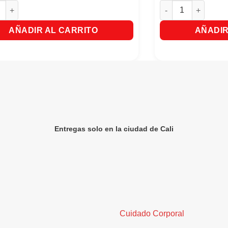
Silver Para Cabellos Blancos Y Grises X 300ml cantidad
Autobronceador Nud
AÑADIR AL CARRITO
AÑADIR
Entregas solo en la ciudad de Cali
Cuidado Corporal