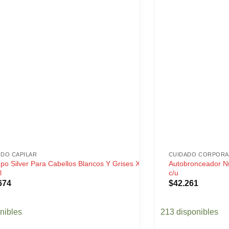
ADO CAPILAR
CUIDADO CORPORA
o Silver Para Cabellos Blancos Y Grises X
Autobronceador N
l
c/u
674
$
42.261
nibles
213 disponibles