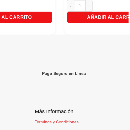
e en Crema 6 Und x 20gr c/u cantidad
Tratamiento Capilar Nutribela 
 AL CARRITO
AÑADIR AL CARR
Pago Seguro en Línea
Más Información
Terminos y Condiciones