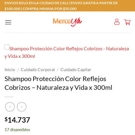
Saltar
ENVIOS SOLO EN LA CIUDAD DE CALI | ENVIO GRATIS A PARTIR DE
$100.000 | COMPRA MINIMA POR $50.000
al
contenido
Inicio
/
Cuidado Corporal
/
Cuidado Capilar
Shampoo Protección Color Reflejos
Cobrizos – Naturaleza y Vida x 300ml
14.737
$
17 disponibles