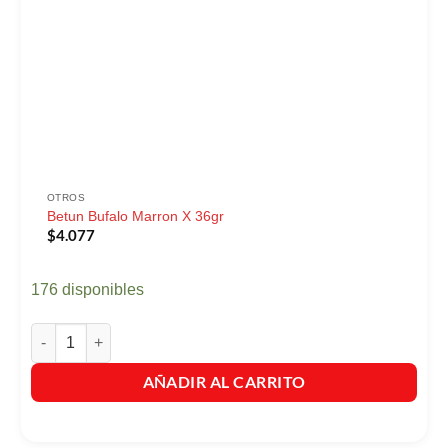
OTROS
Betun Bufalo Marron X 36gr
$
4.077
176 disponibles
Betun Bufalo Marron X 36gr cantidad
AÑADIR AL CARRITO