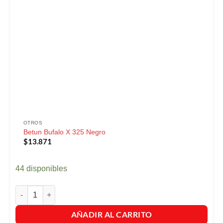
OTROS
Betun Bufalo X 325 Negro
$
13.871
44 disponibles
Betun Bufalo X 325 Negro cantidad
AÑADIR AL CARRITO