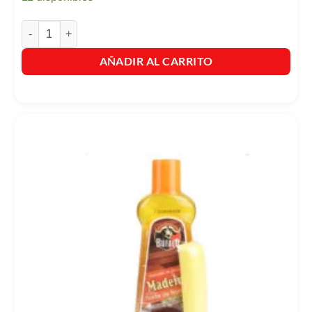
Raid Zancudos Y Moscas + Mr Musculo Cocina Antigrasa cantidad
AÑADIR AL CARRITO