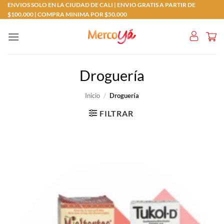
Saltar
ENVIOS SOLO EN LA CIUDAD DE CALI | ENVIO GRATIS A PARTIR DE
$100.000 | COMPRA MINIMA POR $50.000
al
contenido
Droguería
Inicio
/
Droguería
FILTRAR