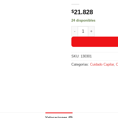
21.828
$
24 disponibles
Mascarilla para Cabellos
SKU:
130301
Categorías:
Cuidado Capilar
,
C
Valoraciones (0)