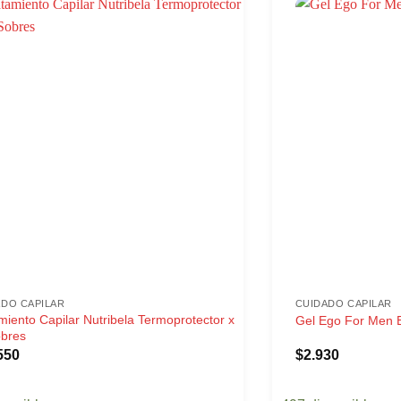
ADO CAPILAR
CUIDADO CAPILAR
miento Capilar Nutribela Termoprotector x
Gel Ego For Men 
obres
550
$
2.930