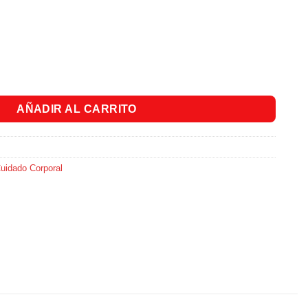
 Borgoña Naturaleza Y Vida X300ml cantidad
AÑADIR AL CARRITO
uidado Corporal