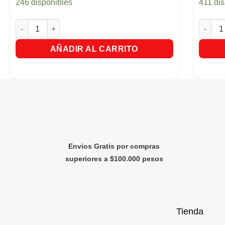
246 disponibles
411 di
Gel Ego For Men Attraction Pote x 110ml cantidad
Tratami
AÑADIR AL CARRITO
Envios Gratis por compras
superiores a $100.000 pesos
Tienda