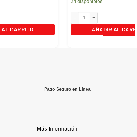
24 disponibles
treme Max Pote x 110ml cantidad
Tinte Koleston Kit # 72 Rubio 
 AL CARRITO
AÑADIR AL CARR
Pago Seguro en Línea
Más Información