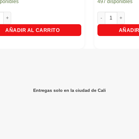
sponibles
497 disponibles
ento Capilar Nutribela Termoprotector x 12 Sobres cantidad
Gel Ego For Men Ex
AÑADIR AL CARRITO
AÑADIR
Entregas solo en la ciudad de Cali