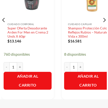
CUIDADO CORPORAL
CUIDADO CAPILAR
Super Oferta Desodorante
Shampoo Protección Colo
Arden For Men en Crema 2
Reflejos Rubios – Naturale
Unds X 60gr
Vida x 300ml
$
13.146
$
16.581
760 disponibles
8 disponibles
Super Oferta Desodorante Arden For Men en Crema 2 Unds X 60gr ca
Shampoo Protección Color Ref
AÑADIR AL
AÑADIR AL
CARRITO
CARRITO