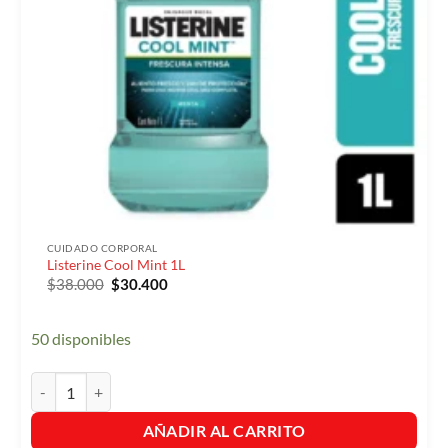
CUIDADO CORPORAL
Listerine Cool Mint 1L
El
El
$
38.000
$
30.400
precio
precio
original
actual
era:
es:
50 disponibles
$38.000.
$30.400.
Listerine Cool Mint 1L cantidad
AÑADIR AL CARRITO