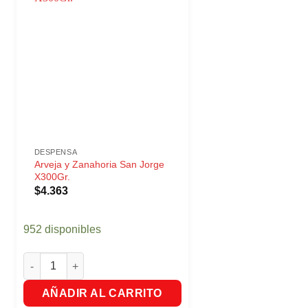
DESPENSA
Arveja y Zanahoria San Jorge
X300Gr.
$
4.363
952 disponibles
ntidad
Arveja y Zanahoria San Jorge X300Gr. cantidad
AÑADIR AL CARRITO