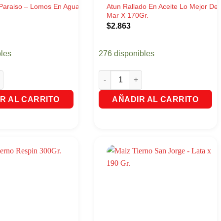
Paraiso – Lomos En Agua
Atun Rallado En Aceite Lo Mejor Del
Mar X 170Gr.
$
2.863
bles
276 disponibles
raiso - Lomos En Agua X175Gr. cantidad
Atun Rallado En Aceite Lo Mejor Del
R AL CARRITO
AÑADIR AL CARRITO