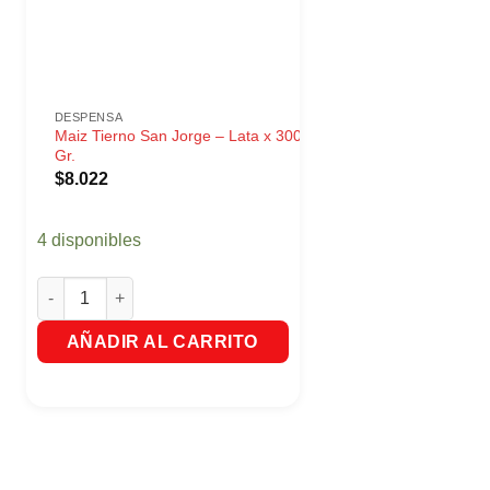
DESPENSA
Maiz Tierno San Jorge – Lata x 300
Gr.
$
8.022
4 disponibles
r. cantidad
Maiz Tierno San Jorge - Lata x 300 Gr. cantidad
AÑADIR AL CARRITO