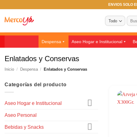
Saltar
ENVIOS SOLO EN
al
Busc
contenido
por:
Despensa
Aseo Hogar e Institucional
Be
Enlatados y Conservas
Inicio
/
Despensa
/
Enlatados y Conservas
Categorías del producto
Aseo Hogar e Institucional
Aseo Personal
Bebidas y Snacks