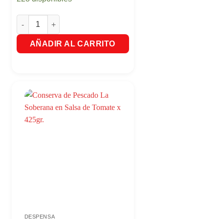
o Mejor Del Mar X170Gr. cantidad
Atun Lomos En Agua - Lo Mejor Del Mar X175Gr cantidad
AÑADIR AL CARRITO
DESPENSA