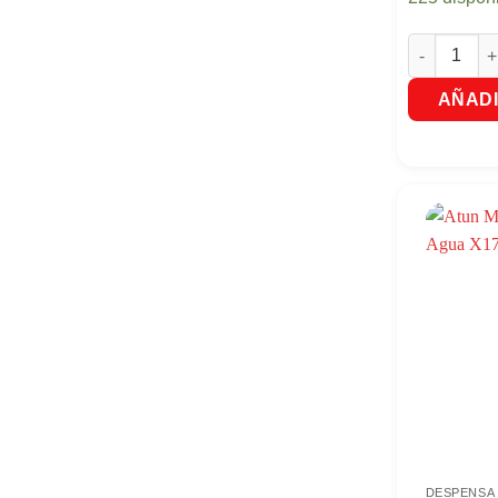
Arveja y Za
AÑADI
DESPENSA