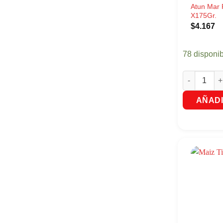
Atun Mar 
X175Gr.
$
4.167
78 disponi
Atun Mar Pa
AÑADI