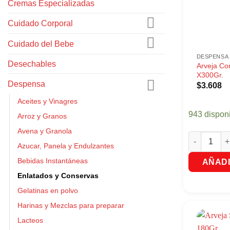
Cremas Especializadas
Cuidado Corporal
Cuidado del Bebe
DESPENSA
Desechables
Arveja Co
X300Gr.
Despensa
$
3.608
Aceites y Vinagres
943 dispon
Arroz y Granos
Avena y Granola
Arveja Con 
Azucar, Panela y Endulzantes
Bebidas Instantáneas
AÑADI
Enlatados y Conservas
Gelatinas en polvo
Harinas y Mezclas para preparar
Lacteos