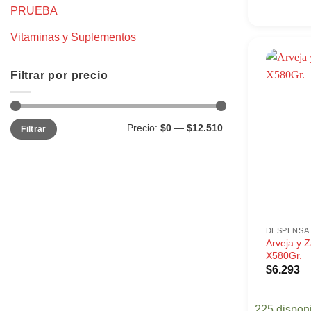
PRUEBA
Vitaminas y Suplementos
Filtrar por precio
Precio
Precio
Precio:
$0
—
$12.510
Filtrar
mínimo
máximo
DESPENSA
Arveja y 
X580Gr.
$
6.293
225 dispon