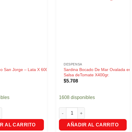
DESPENSA
no San Jorge – Lata X 600
Sardina Bocado De Mar Ovalada en
Salsa deTomate X400gr.
$
5.708
ibles
1608 disponibles
 San Jorge - Lata X 600 Gr. cantidad
Sardina Bocado De Mar Ovalada en 
R AL CARRITO
AÑADIR AL CARRITO