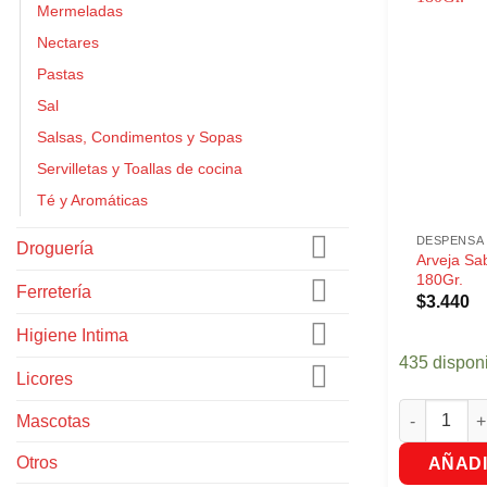
Mermeladas
Nectares
Pastas
Sal
Salsas, Condimentos y Sopas
Servilletas y Toallas de cocina
Té y Aromáticas
DESPENSA
Droguería
Arveja Sa
180Gr.
Ferretería
$
3.440
Higiene Intima
435 dispon
Licores
Arveja Saba
Mascotas
Otros
AÑADI