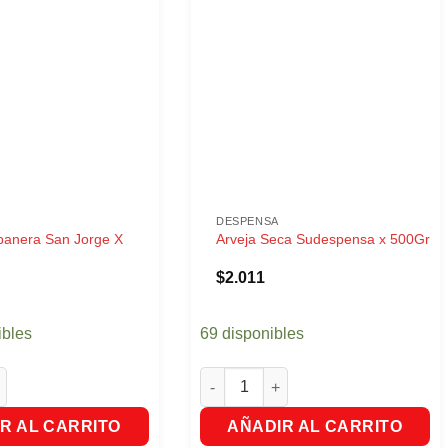
DESPENSA
banera San Jorge X
Arveja Seca Sudespensa x 500Gr
$
2.011
ibles
69 disponibles
nera San Jorge X 180Gr. cantidad
Arveja Seca Sudespensa x 500Gr ca
R AL CARRITO
AÑADIR AL CARRITO