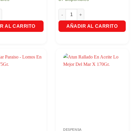
nahoria San Jorge X580Gr. cantidad
Atun Lomitos En Aceite De Soya - L
R AL CARRITO
AÑADIR AL CARRITO
DESPENSA