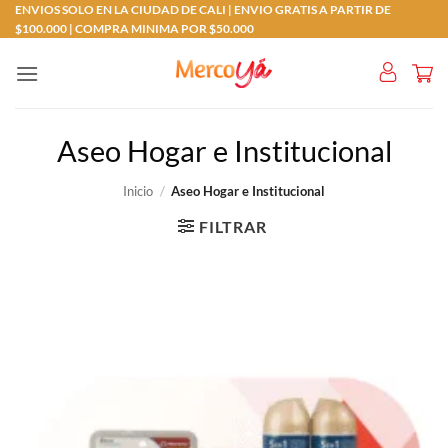
Saltar
ENVIOS SOLO EN LA CIUDAD DE CALI | ENVIO GRATIS A PARTIR DE
$100.000 | COMPRA MINIMA POR $50.000
al
contenido
Aseo Hogar e Institucional
Inicio
/
Aseo Hogar e Institucional
FILTRAR