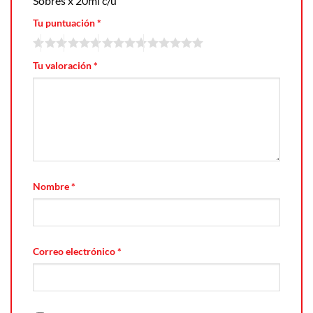
Sobres x 20ml c/u”
Tu puntuación
*
Tu valoración
*
Nombre
*
Correo electrónico
*