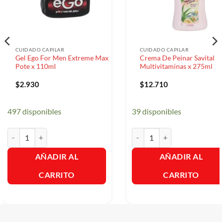
CUIDADO CAPILAR
CUIDADO CAPILAR
Gel Ego For Men Extreme Max
Crema De Peinar Savital
Pote x 110ml
Multivitaminas x 275ml
$
2.930
$
12.710
497 disponibles
39 disponibles
Gel Ego For Men Extreme Max Pote x 110ml cantidad
Crema De Peinar Savital Mult
AÑADIR AL
AÑADIR AL
CARRITO
CARRITO