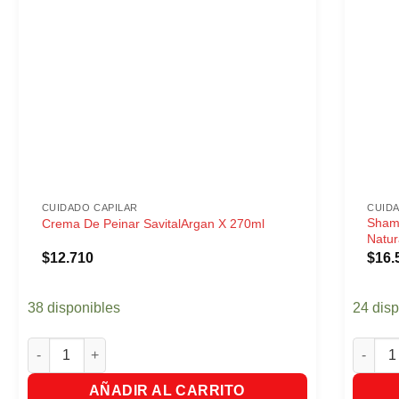
CUIDADO CAPILAR
CUID
Shamp
Crema De Peinar SavitalArgan X 270ml
Natur
$
12.710
$
16.
38 disponibles
24 dis
Crema De Peinar SavitalArgan X 270ml cantidad
Shampoo
AÑADIR AL CARRITO