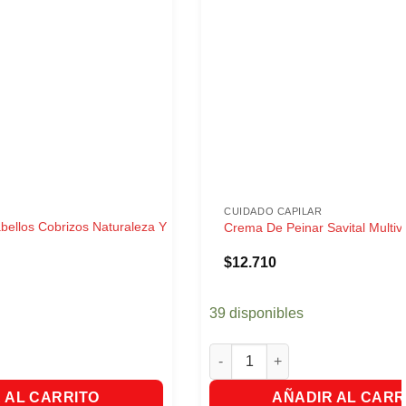
CUIDADO CAPILAR
bellos Cobrizos Naturaleza Y
Crema De Peinar Savital Multiv
$
12.710
39 disponibles
antidad
ellos Cobrizos Naturaleza Y Vida X300ml cantidad
Crema De Peinar Savital Multivi
 AL CARRITO
AÑADIR AL CARR