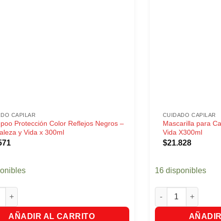
ADO CAPILAR
CUIDADO CAPILAR
oo Protección Color Reflejos Negros –
Mascarilla para Ca
aleza y Vida x 300ml
Vida X300ml
571
$
21.828
ponibles
16 disponibles
 Protección Color Reflejos Negros - Naturaleza y Vida x 300ml c
Mascarilla para Cab
AÑADIR AL CARRITO
AÑADIR