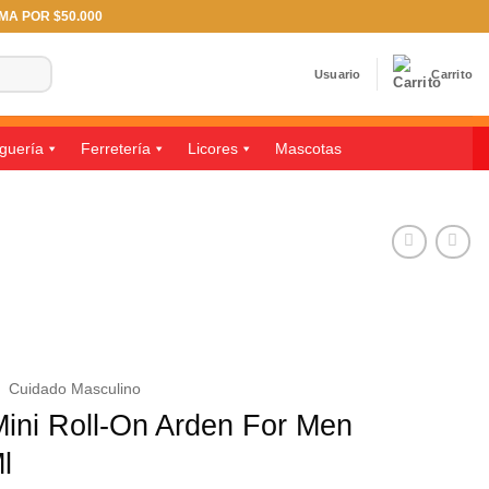
IMA POR $50.000
Usuario
Carrito
guería
Ferretería
Licores
Mascotas
/
Cuidado Masculino
ini Roll-On Arden For Men
l