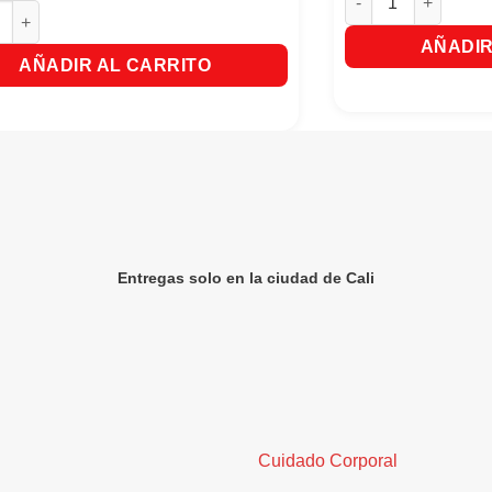
lla para Cabellos Negros Naturaleza Y Vida X300ml cantidad
AÑADIR
AÑADIR AL CARRITO
Entregas solo en la ciudad de Cali
Cuidado Corporal