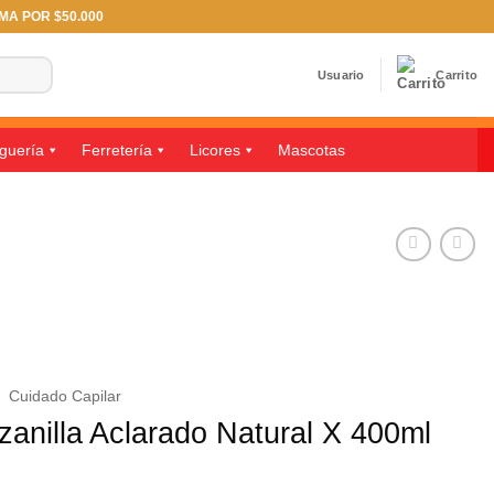
IMA POR $50.000
Usuario
Carrito
guería
Ferretería
Licores
Mascotas
/
Cuidado Capilar
nilla Aclarado Natural X 400ml