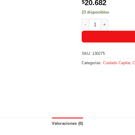
20.682
$
23 disponibles
Shampoo Manzanilla Aclar
SKU:
130275
Categorías:
Cuidado Capilar
,
C
Valoraciones (0)