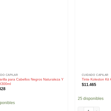
ADO CAPILAR
CUIDADO CAPILAR
rilla para Cabellos Negros Naturaleza Y
Tinte Koleston Kit
 X300ml
$
11.465
828
25 disponibles
sponibles
Tinte Koleston Kit 