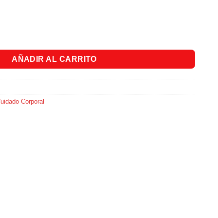
ado Natural X 400ml cantidad
AÑADIR AL CARRITO
uidado Corporal