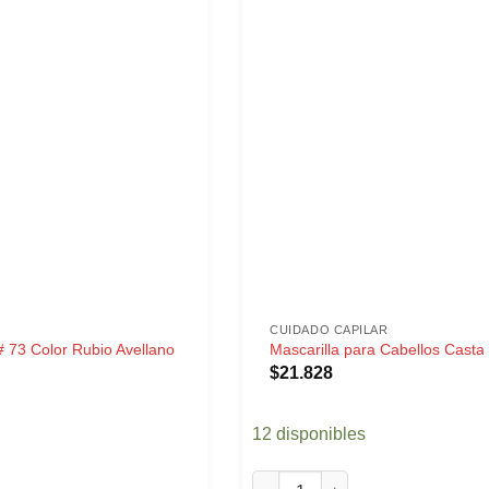
CUIDADO CAPILAR
 # 73 Color Rubio Avellano
Mascarilla para Cabellos Casta
$
21.828
12 disponibles
# 73 Color Rubio Avellano cantidad
Mascarilla para Cabellos Casta