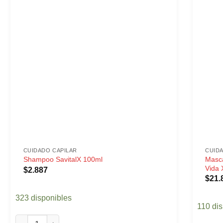
CUIDADO CAPILAR
CUID
Masca
Shampoo SavitalX 100ml
Vida
$
2.887
$
21.
323 disponibles
110 di
Shampoo SavitalX 100ml cantidad