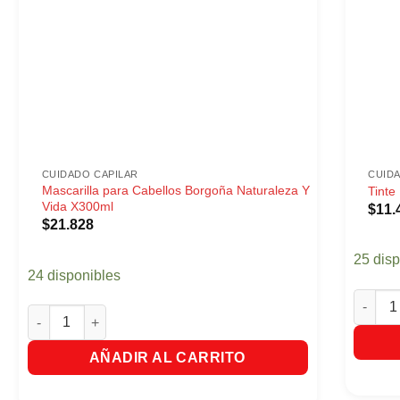
CUIDADO CAPILAR
CUID
Mascarilla para Cabellos Borgoña Naturaleza Y
Tinte
Vida X300ml
$
11.
$
21.828
25 dis
24 disponibles
Tinte K
Mascarilla para Cabellos Borgoña Naturaleza Y Vida X300ml 
AÑADIR AL CARRITO