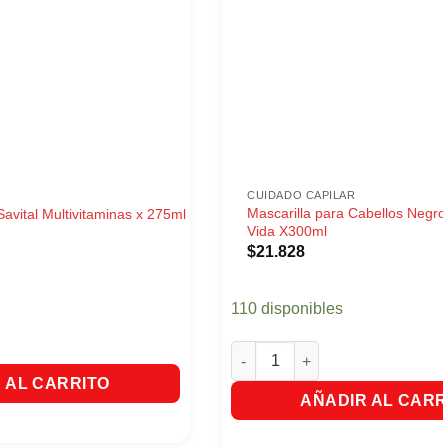
CUIDADO CAPILAR
Mascarilla para Cabellos Negro
avital Multivitaminas x 275ml
Vida X300ml
$
21.828
110 disponibles
ital Multivitaminas x 275ml cantidad
Mascarilla para Cabellos Negro
 AL CARRITO
AÑADIR AL CARR