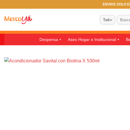
Saltar
ENVIOS SOLO EN
al
Buscar
contenido
por:
Despensa
Aseo Hogar e Institucional
Be