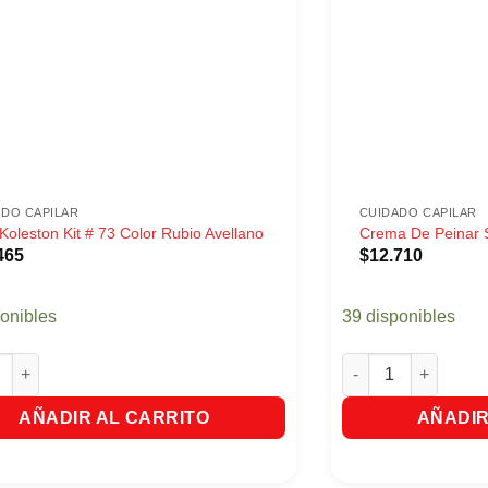
ADO CAPILAR
CUIDADO CAPILAR
 Koleston Kit # 73 Color Rubio Avellano
Crema De Peinar S
465
$
12.710
ponibles
39 disponibles
oleston Kit # 73 Color Rubio Avellano cantidad
Crema De Peinar Sav
cantidad
AÑADIR AL CARRITO
AÑADIR