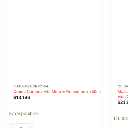
CUIDADO CORPORAL
CUID
Masca
Crema Corporal Vitu Mora & Almendras x 750ml
Vida
$
13.146
$
21.
27 disponibles
110 di
Crema Corporal Vitu Mora & Almendras x 750ml cantidad