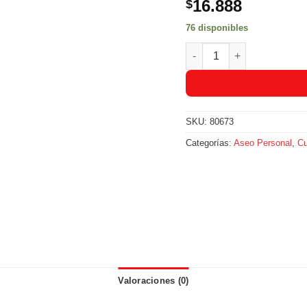
16.888
$
76 disponibles
Shampoo Savital Multivit
SKU:
80673
Categorías:
Aseo Personal
,
Cu
Valoraciones (0)