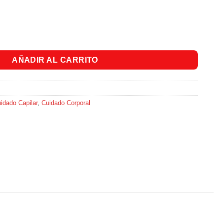
aminas X20 Sobres cantidad
AÑADIR AL CARRITO
idado Capilar
,
Cuidado Corporal