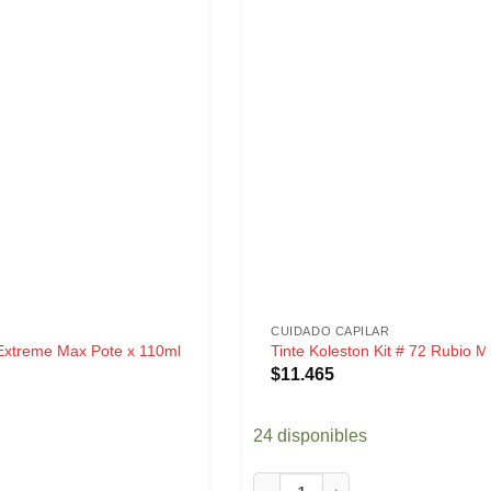
CUIDADO CAPILAR
Extreme Max Pote x 110ml
Tinte Koleston Kit # 72 Rubio 
$
11.465
24 disponibles
treme Max Pote x 110ml cantidad
Tinte Koleston Kit # 72 Rubio 