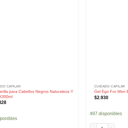
ADO CAPILAR
CUIDADO CAPILAR
rilla para Cabellos Negros Naturaleza Y
Gel Ego For Men 
 X300ml
$
2.930
828
497 disponibles
sponibles
Gel Ego For Men Ex