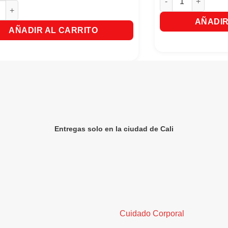
lla para Cabellos Negros Naturaleza Y Vida X300ml cantidad
AÑADIR
AÑADIR AL CARRITO
Entregas solo en la ciudad de Cali
Cuidado Corporal