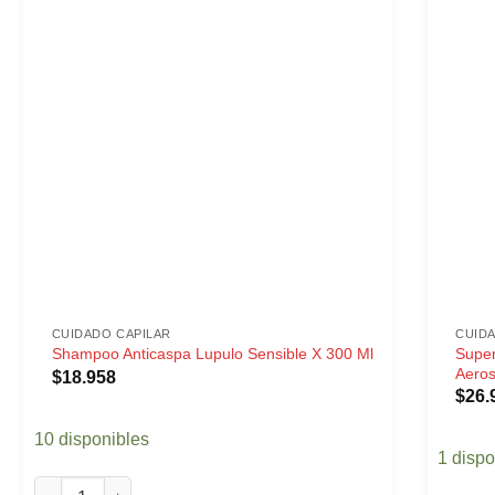
CUIDADO CAPILAR
CUID
Super
Shampoo Anticaspa Lupulo Sensible X 300 Ml
Aeros
$
18.958
$
26.
10 disponibles
1 dispo
Shampoo Anticaspa Lupulo Sensible X 300 Ml cantidad