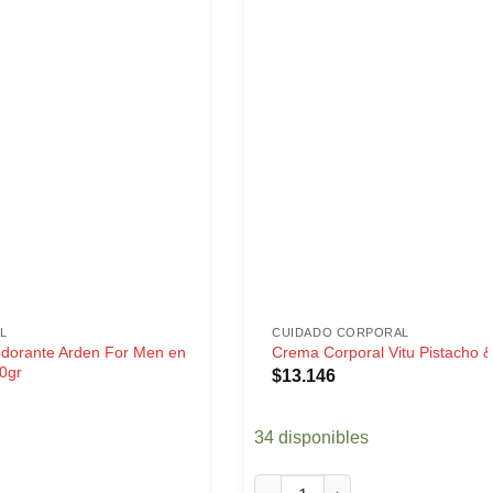
L
CUIDADO CORPORAL
odorante Arden For Men en
Crema Corporal Vitu Pistacho 
0gr
$
13.146
34 disponibles
Crema Corporal Vitu Pistacho &