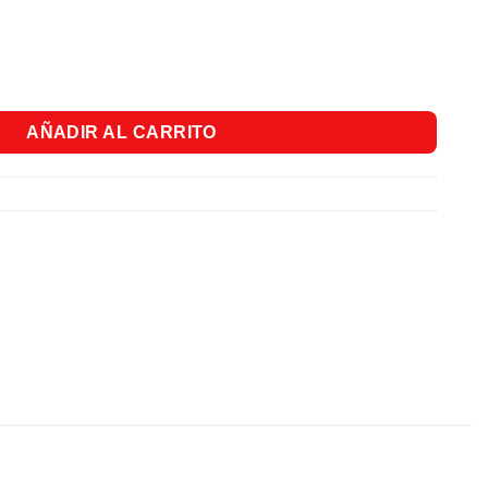
y Manzanilla x400ml cantidad
AÑADIR AL CARRITO