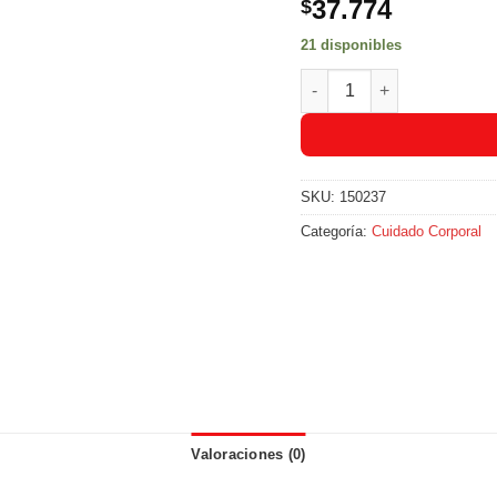
37.774
$
21 disponibles
Crema Goicoechea Arnica 
SKU:
150237
Categoría:
Cuidado Corporal
Valoraciones (0)