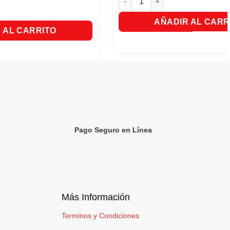
orante Arden For Men en Crema 2 Unds X 60gr cantidad
AÑADIR AL CARR
 AL CARRITO
Pago Seguro en Línea
Más Información
Terminos y Condiciones