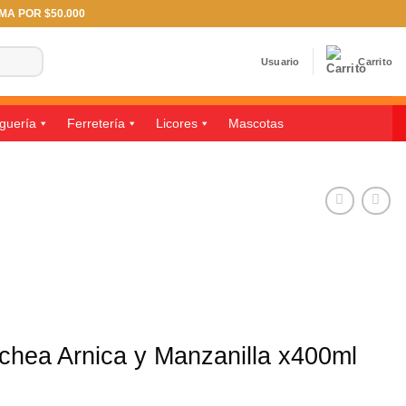
IMA POR $50.000
Usuario
Carrito
guería
Ferretería
Licores
Mascotas
hea Arnica y Manzanilla x400ml