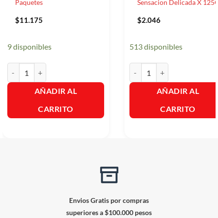
Paquetes
Sensacion Delicada X 125G
$
11.175
$
2.046
9 disponibles
513 disponibles
Pañuelo Facial Suave Gold x10 Paquetes cantidad
Jabon de Tocador Mio Sensac
AÑADIR AL
AÑADIR AL
CARRITO
CARRITO
Envios Gratis por compras
superiores a $100.000 pesos