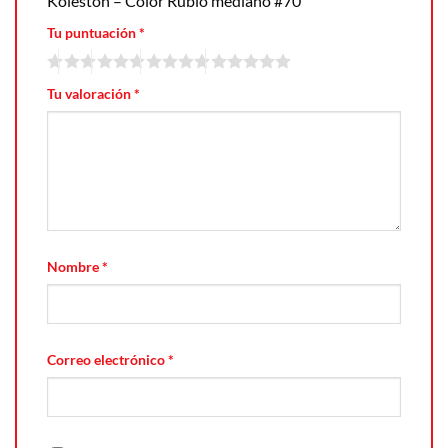
Koleston – Color Rubio mediano #70”
Tu puntuación
*
Tu valoración
*
Nombre
*
Correo electrónico
*