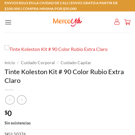
Saltar
ENVIOS SOLO EN LA CIUDAD DE CALI | ENVIO GRATIS A PARTIR DE
$100.000 | COMPRA MINIMA POR $50.000
al
contenido
Inicio
/
Cuidado Corporal
/
Cuidado Capilar
Tinte Koleston Kit # 90 Color Rubio Extra
Claro
0
$
Sin existencias
SKU:
50376