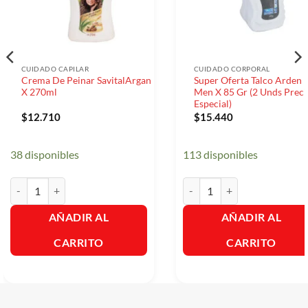
CUIDADO CAPILAR
CUIDADO CORPORAL
Crema De Peinar SavitalArgan
Super Oferta Talco Arden 
X 270ml
Men X 85 Gr (2 Unds Preci
Especial)
$
12.710
$
15.440
38 disponibles
113 disponibles
Crema De Peinar SavitalArgan X 270ml cantidad
Super Oferta Talco Arden For
AÑADIR AL
AÑADIR AL
CARRITO
CARRITO