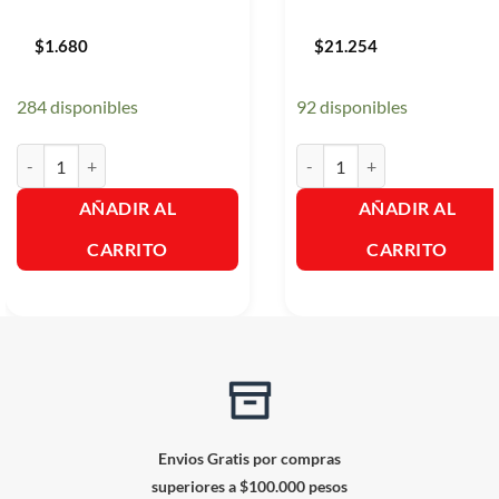
$
1.680
$
21.254
284 disponibles
92 disponibles
Trululu Gomitas Aros X 90Gr. cantidad
Oka Loka Nanos 12 Cajitas. c
AÑADIR AL
AÑADIR AL
CARRITO
CARRITO
Envios Gratis por compras
superiores a $100.000 pesos