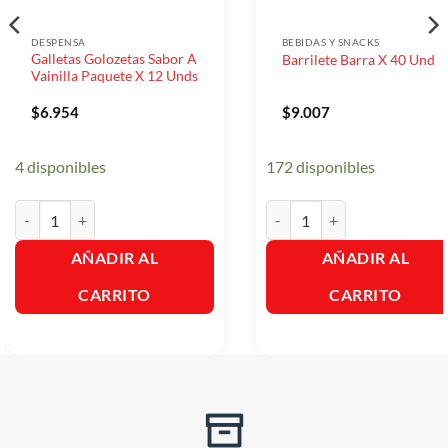
DESPENSA
BEBIDAS Y SNACKS
Galletas Golozetas Sabor A
Barrilete Barra X 40 Und
Vainilla Paquete X 12 Unds
$
6.954
$
9.007
4 disponibles
172 disponibles
Galletas Golozetas Sabor A Vainilla Paquete X 12 Unds cantidad
Barrilete Barra X 40 Und can
AÑADIR AL
AÑADIR AL
CARRITO
CARRITO