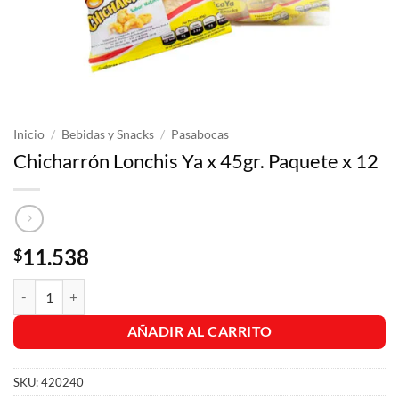
Inicio
/
Bebidas y Snacks
/
Pasabocas
Chicharrón Lonchis Ya x 45gr. Paquete x 12
11.538
$
Chicharrón Lonchis Ya x 45gr. Paquete x 12 cantidad
AÑADIR AL CARRITO
SKU:
420240