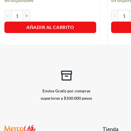
64 disponibles
89 dispon
Picadas Lonchis Ya x 45gr. Paquete x 12. cantidad
Caramelo M
AÑADIR AL CARRITO
Envios Gratis por compras
superiores a $100.000 pesos
Tienda