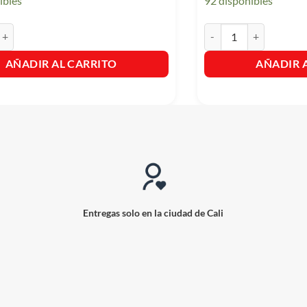
ibles
92 disponibles
asticable - Lokino Bolsa x 100 Unds. cantidad
Oka Loka Nanos 12 Cajit
AÑADIR AL CARRITO
AÑADIR 
Entregas solo en la ciudad de Cali