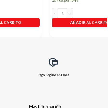
169 disponibles
as. cantidad
Supercoco Bombon X 24 Und cantid
AL CARRITO
AÑADIR AL CARRIT
Pago Seguro en Línea
Más Información