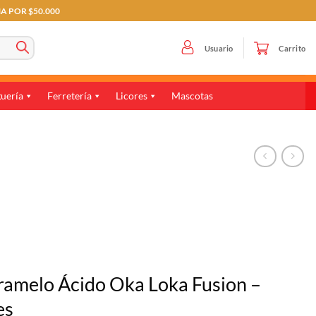
MA POR $50.000
Usuario
Carrito
uería
Ferretería
Licores
Mascotas
ramelo Ácido Oka Loka Fusion –
es