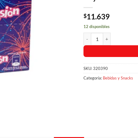
11.639
$
12 disponibles
Gomitas de Caramelo Ácido O
SKU:
320390
Categoría:
Bebidas y Snacks