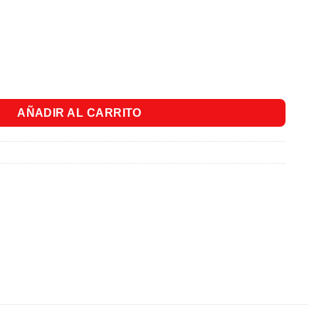
ate Blanco Bolsa x 100 Und. cantidad
AÑADIR AL CARRITO