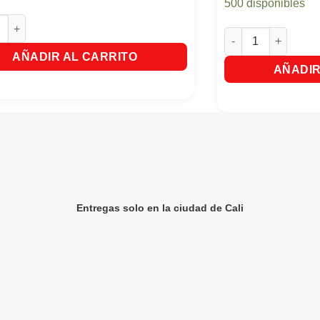
500 disponibles
Energizante Vive 100 X240Ml cantidad
Menta Chao Gragead
AÑADIR AL CARRITO
AÑADIR
Entregas solo en la ciudad de Cali