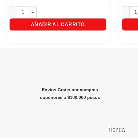
Suntea Sabor A Limon X 12 Sobres. cantidad
Bebida 
AÑADIR AL CARRITO
Envios Gratis por compras
superiores a $100.000 pesos
Tienda