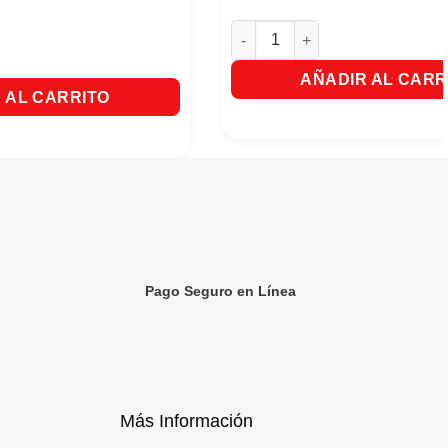
Quipitos Pops X 24 Sobres. can
a Sabor a Fresa Bolsa x100 unds. cantidad
AÑADIR AL CARR
 AL CARRITO
Pago Seguro en Línea
Más Información