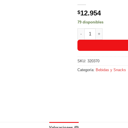
12.954
$
79 disponibles
Caramelos Bianchi Chocol
SKU:
320370
Categoría:
Bebidas y Snacks
Valoraciones (0)