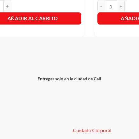
Gomitas Fresitas x90 Gr. cantidad
Bebida Aloe Vera Con
AÑADIR AL CARRITO
AÑADIR
Entregas solo en la ciudad de Cali
Cuidado Corporal