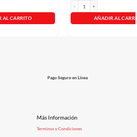
 Fibra Saviloe X320Ml cantidad
Bonice Mango Biche y Limon x 12 
 AL CARRITO
AÑADIR AL CARR
Pago Seguro en Línea
Más Información
Terminos y Condiciones