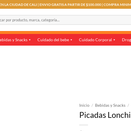
N LA CIUDAD DE CALI | ENVIO GRATIS A PARTIR DE $100.000 | COMPRA MINI
r
ebidas y Snacks
Cuidado del bebe
Cuidado Corporal
Drog
Inicio
/
Bebidas y Snacks
/
Picadas Lonchi