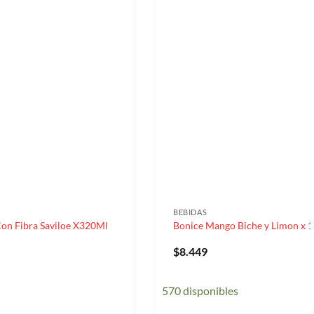
BEBIDAS
Con Fibra Saviloe X320Ml
Bonice Mango Biche y Limon x 
$
8.449
570 disponibles