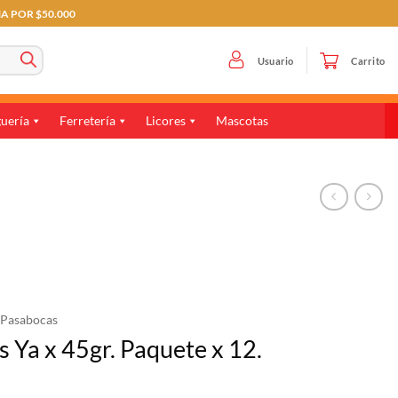
MA POR $50.000
Usuario
Carrito
uería
Ferretería
Licores
Mascotas
Pasabocas
s Ya x 45gr. Paquete x 12.