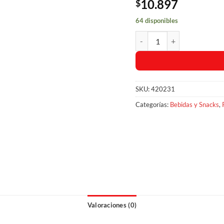
10.897
$
64 disponibles
Picadas Lonchis Ya x 45gr. P
SKU:
420231
Categorías:
Bebidas y Snacks
,
Valoraciones (0)