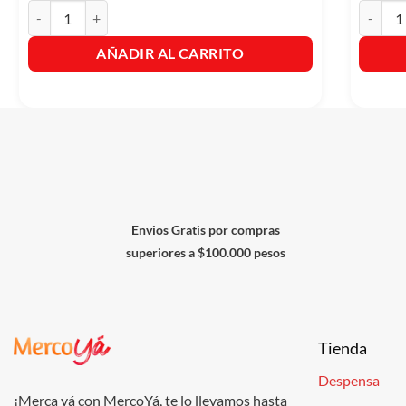
Ricato Caramelos Bolsa X 50 Und. cantidad
Trululu 
AÑADIR AL CARRITO
Envios Gratis por compras
superiores a $100.000 pesos
Tienda
Despensa
¡Merca yá con MercoYá, te lo llevamos hasta