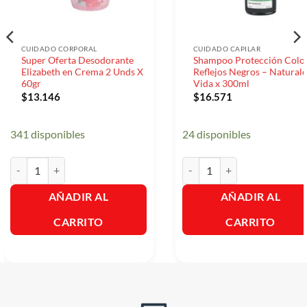
CUIDADO CORPORAL
CUIDADO CAPILAR
Super Oferta Desodorante
Shampoo Protección Colo
Elizabeth en Crema 2 Unds X
Reflejos Negros – Naturale
60gr
Vida x 300ml
$
13.146
$
16.571
341 disponibles
24 disponibles
Super Oferta Desodorante Elizabeth en Crema 2 Unds X 60gr cantida
Shampoo Protección Color Ref
AÑADIR AL
AÑADIR AL
CARRITO
CARRITO