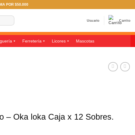
IMA POR $50.000
Usuario
Carrito
guería
Ferretería
Licores
Mascotas
o – Oka loka Caja x 12 Sobres.