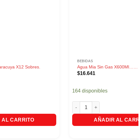
BEBIDAS
aracuya X12 Sobres.
Agua Mia Sin Gas X600Ml………
$
16.641
164 disponibles
acuya X12 Sobres. cantidad
Agua Mia Sin Gas X600Ml.........
 AL CARRITO
AÑADIR AL CARR