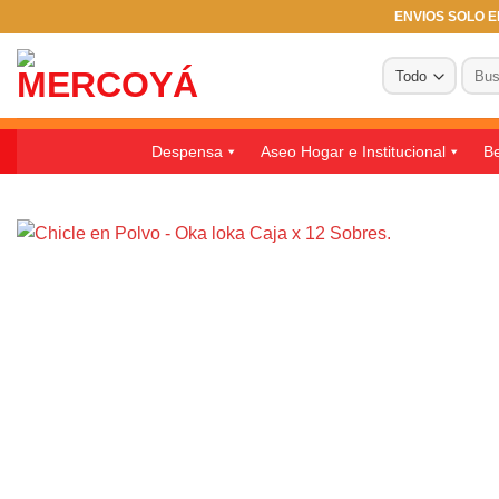
Saltar
ENVIOS SOLO EN
al
Busc
contenido
por:
Despensa
Aseo Hogar e Institucional
Be