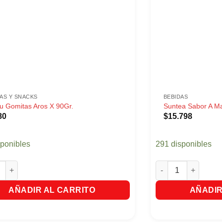
AS Y SNACKS
BEBIDAS
lu Gomitas Aros X 90Gr.
Suntea Sabor A M
80
$
15.798
sponibles
291 disponibles
 Gomitas Aros X 90Gr. cantidad
Suntea Sabor A Mar
AÑADIR AL CARRITO
AÑADIR