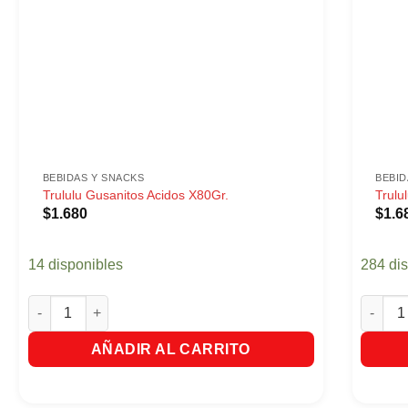
BEBIDAS Y SNACKS
BEBID
Trululu Gusanitos Acidos X80Gr.
Trulu
$
1.680
$
1.6
14 disponibles
284 di
Trululu Gusanitos Acidos X80Gr. cantidad
Trululu
AÑADIR AL CARRITO