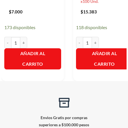
x100 Und.
$
7.000
$
15.383
173 disponibles
118 disponibles
Menta Helada Bolsa X100Und. cantidad
Trululu Gomitas de Aros Bols
AÑADIR AL
AÑADIR AL
CARRITO
CARRITO
Envios Gratis por compras
superiores a $100.000 pesos