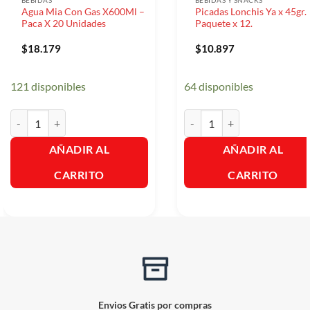
BEBIDAS
BEBIDAS Y SNACKS
Agua Mia Con Gas X600Ml –
Picadas Lonchis Ya x 45gr.
Paca X 20 Unidades
Paquete x 12.
$
18.179
$
10.897
121 disponibles
64 disponibles
Agua Mia Con Gas X600Ml - Paca X 20 Unidades cantidad
Picadas Lonchis Ya x 45gr. Pa
AÑADIR AL
AÑADIR AL
CARRITO
CARRITO
Envios Gratis por compras