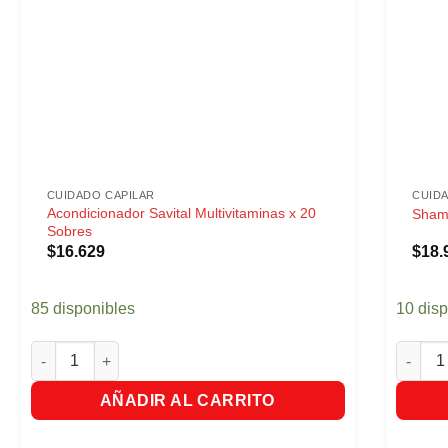
CUIDADO CAPILAR
CUID
Acondicionador Savital Multivitaminas x 20
Shamp
Sobres
$
16.629
$
18.
85 disponibles
10 dis
Acondicionador Savital Multivitaminas x 20 Sobres cantidad
Shampoo
AÑADIR AL CARRITO