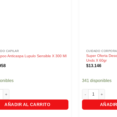
ADO CAPILAR
CUIDADO CORPORA
Super Oferta Deso
oo Anticaspa Lupulo Sensible X 300 Ml
Unds X 60gr
958
$
13.146
ponibles
341 disponibles
 Anticaspa Lupulo Sensible X 300 Ml cantidad
Super Oferta Desod
AÑADIR AL CARRITO
AÑADIR