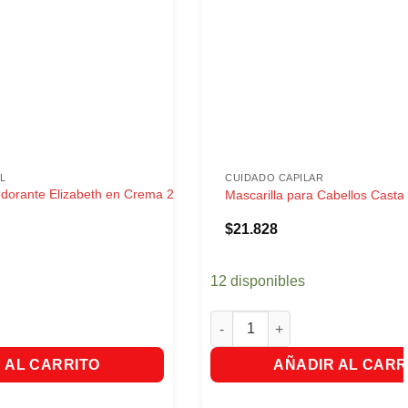
L
CUIDADO CAPILAR
dorante Elizabeth en Crema 2
Mascarilla para Cabellos Casta
$
21.828
12 disponibles
orante Elizabeth en Crema 2 Unds X 60gr cantidad
Mascarilla para Cabellos Casta
 AL CARRITO
AÑADIR AL CARR