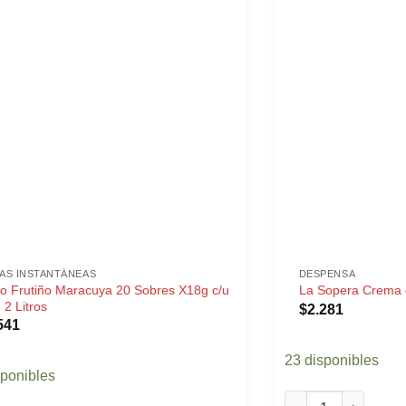
AS INSTANTÁNEAS
DESPENSA
o Frutiño Maracuya 20 Sobres X18g c/u
La Sopera Crema d
 2 Litros
$
2.281
541
23 disponibles
sponibles
La Sopera Crema de