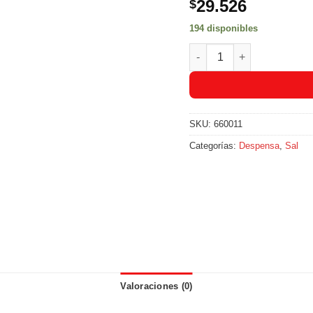
29.526
$
194 disponibles
Sal Refisal X 500 Sobres X
SKU:
660011
Categorías:
Despensa
,
Sal
Valoraciones (0)