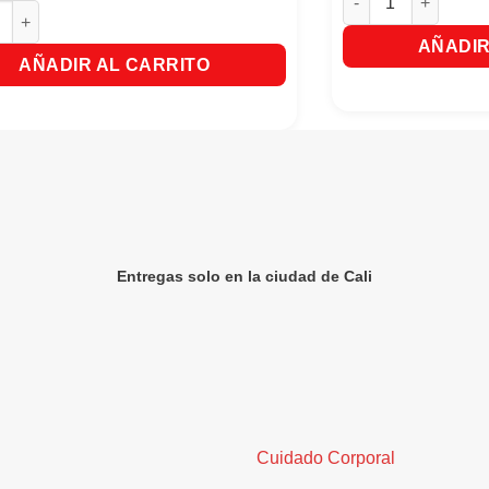
Frutiño Maracuya 20 Sobres X18g c/u Rinde 2 Litros cantidad
AÑADIR
AÑADIR AL CARRITO
Entregas solo en la ciudad de Cali
Cuidado Corporal