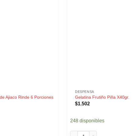
DESPENSA
e Ajiaco Rinde 6 Porciones
Gelatina Frutiño Piña X40gr.
$
1.502
248 disponibles
 Ajiaco Rinde 6 Porciones cantidad
Gelatina Frutiño Piña X40gr. ca