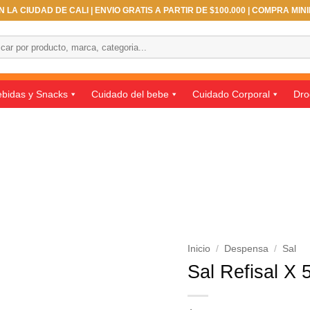
 LA CIUDAD DE CALI | ENVIO GRATIS A PARTIR DE $100.000 | COMPRA MIN
ar
bidas y Snacks
Cuidado del bebe
Cuidado Corporal
Dro
Inicio
/
Despensa
/
Sal
Sal Refisal X 