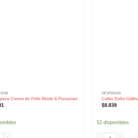
ENSA
DESPENSA
pera Crema de Pollo Rinde 6 Porciones
Caldo Doña Gallina
81
$
8.839
ponibles
52 disponibles
ra Crema de Pollo Rinde 6 Porciones cantidad
Caldo Doña Gallina 