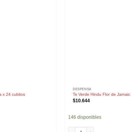
DESPENSA
 x 24 cubitos
Te Verde Hindu Flor de Jamaica
$
10.644
146 disponibles
x 24 cubitos cantidad
Te Verde Hindu Flor de Jamaica