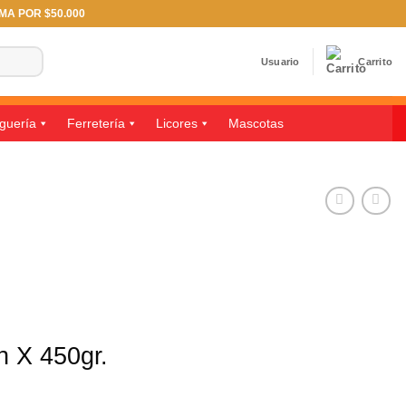
IMA POR $50.000
Usuario
Carrito
guería
Ferretería
Licores
Mascotas
h X 450gr.