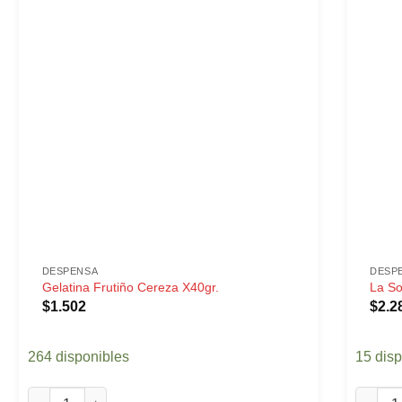
DESPENSA
DESP
Gelatina Frutiño Cereza X40gr.
La So
$
1.502
$
2.2
264 disponibles
15 dis
Gelatina Frutiño Cereza X40gr. cantidad
La Sope