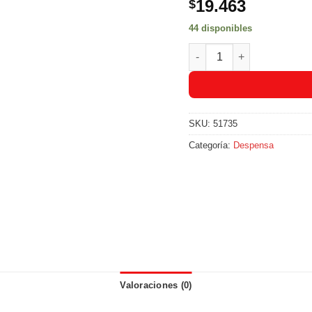
19.463
$
44 disponibles
Instacrem Ligth X 450gr. 
SKU:
51735
Categoría:
Despensa
Valoraciones (0)