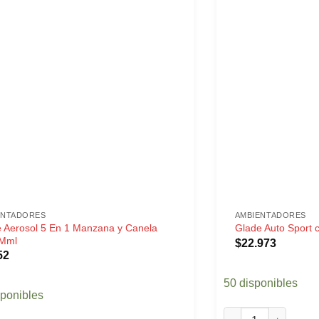
ENTADORES
AMBIENTADORES
 Aerosol 5 En 1 Manzana y Canela
Glade Auto Sport 
Mml
$
22.973
52
50 disponibles
sponibles
Glade Auto Sport c