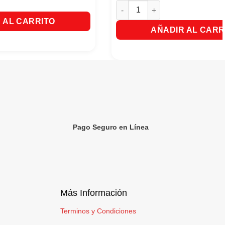
Glade Aceite Con Aparato y 1 R
 AL CARRITO
AÑADIR AL CARR
Pago Seguro en Línea
Más Información
Terminos y Condiciones