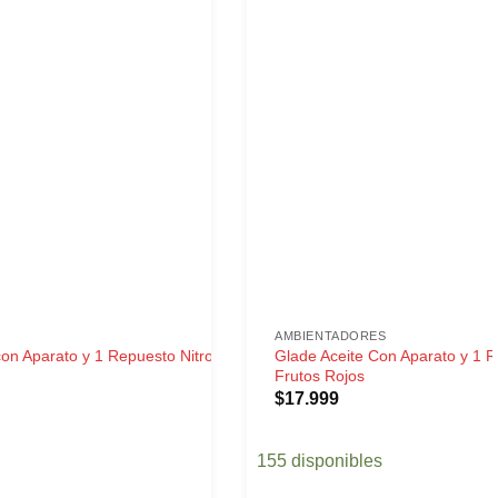
AMBIENTADORES
Glade Aceite Con Aparato y 1 
con Aparato y 1 Repuesto Nitro
Frutos Rojos
$
17.999
155 disponibles
on Aparato y 1 Repuesto Nitro cantidad