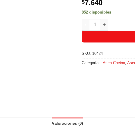
7.640
$
852 disponibles
Mr Musculo Cocina Antig
SKU:
10424
Categorías:
Aseo Cocina
,
Aseo
Valoraciones (0)