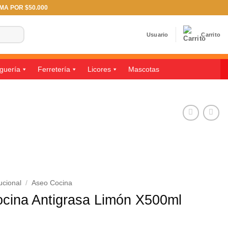
IMA POR $50.000
Usuario
Carrito
guería
Ferretería
Licores
Mascotas
ucional
/
Aseo Cocina
cina Antigrasa Limón X500ml