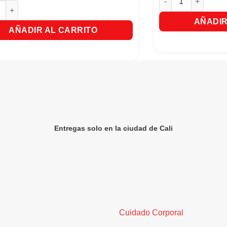
erosol 5 En 1 Manzana y Canela X275Mml cantidad
AÑADIR
AÑADIR AL CARRITO
Entregas solo en la ciudad de Cali
Cuidado Corporal