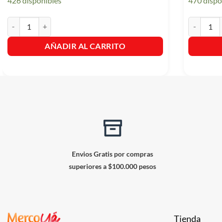
426 disponibles
470 dispo
Baygon Azul Mosquitos Y Moscas Cuidado X400cm cantidad
Glade Repu
AÑADIR AL CARRITO
Envios Gratis por compras
superiores a $100.000 pesos
Tienda