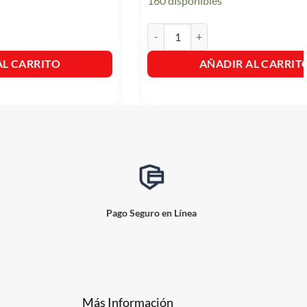
160 disponibles
to Liquido Electrico Contra Mosquitos y Zancudos x 32,9cm3 cantidad
Glade Auto Sport Repuesto Acqua 7c
AL CARRITO
AÑADIR AL CARRIT
Pago Seguro en Línea
Más Información