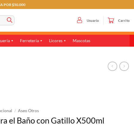
MA POR $50.000
Usuario
Carrito
uería
Ferretería
Licores
Mascotas
ucional
/
Aseo Otros
a el Baño con Gatillo X500ml