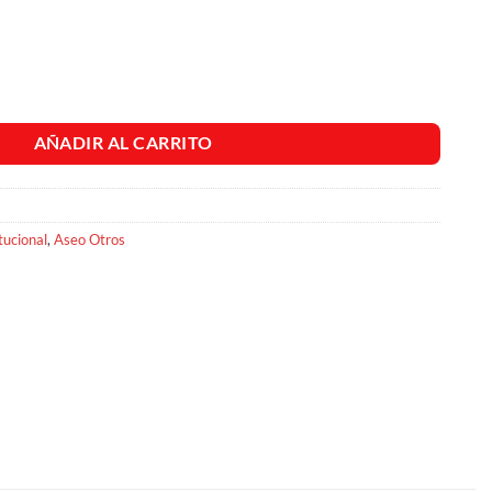
n Gatillo X500ml cantidad
AÑADIR AL CARRITO
tucional
,
Aseo Otros