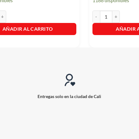
nibles
1188 disponibles
estos x 2 Aceites Naturales - Hawaiian Breeze cantidad
Raid Aparato + 1 Repues
AÑADIR AL CARRITO
AÑADIR 
Entregas solo en la ciudad de Cali