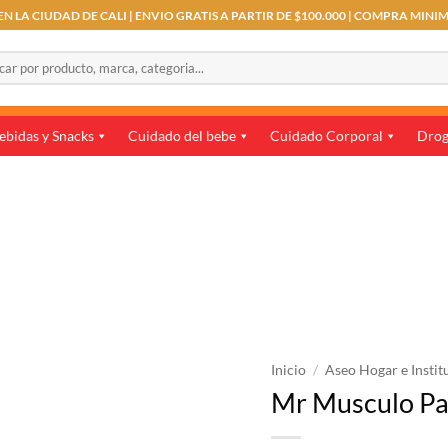
N LA CIUDAD DE CALI | ENVIO GRATIS A PARTIR DE $100.000 | COMPRA MINI
r
ebidas y Snacks
Cuidado del bebe
Cuidado Corporal
Drog
Inicio
/
Aseo Hogar e Instit
Mr Musculo Par