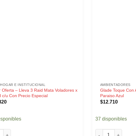
HOGAR E INSTITUCIONAL
AMBIENTADORES
 Oferta – Lleva 3 Raid Mata Voladores x
Glade Toque Con 
 c/u Con Precio Especial
Paraiso Azul
820
$
12.710
isponibles
37 disponibles
ferta - Lleva 3 Raid Mata Voladores x 285ml c/u Con Precio Espec
Glade Toque Con Ap