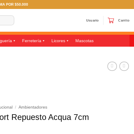
IMA POR $50.000
Usuario
Carrito
guería
Ferretería
Licores
Mascotas
ucional
/
Ambientadores
ort Repuesto Acqua 7cm