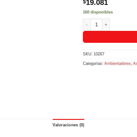
19.081
$
160 disponibles
Glade Auto Sport Repues
SKU:
10267
Categorías:
Ambientadores
,
As
Valoraciones (0)