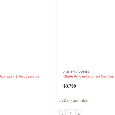
AMBIENTADORES
Aparato y 1 Repuesto de
Glade Ambientador en Gel Cari
$
3.798
370 disponibles
ial cantidad
arato y 1 Repuesto de Paraiso Azul cantidad
Glade Ambientador en Gel Caric