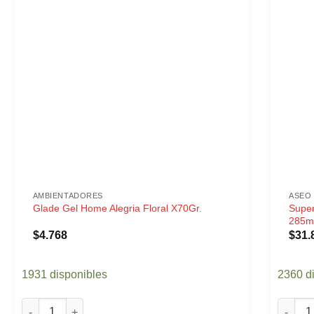
AMBIENTADORES
ASEO 
Super
Glade Gel Home Alegria Floral X70Gr.
285ml
$
4.768
$
31.
1931 disponibles
2360 d
Glade Gel Home Alegria Floral X70Gr. cantidad
Super O