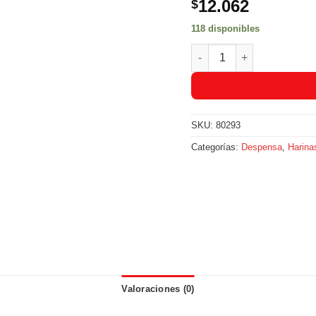
12.062
$
118 disponibles
Maizena Fecula Maiz X380
SKU:
80293
Categorías:
Despensa
,
Harina
Valoraciones (0)