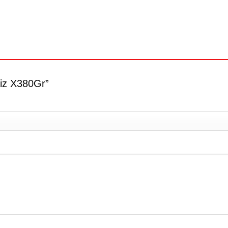
aiz X380Gr”