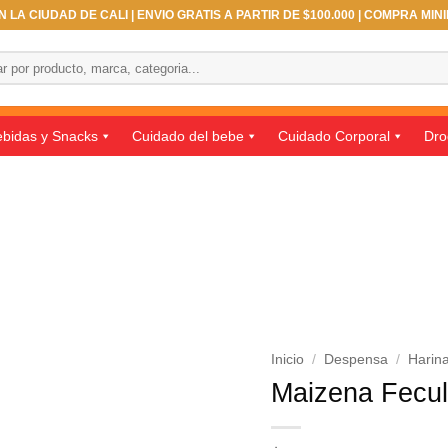
 LA CIUDAD DE CALI | ENVIO GRATIS A PARTIR DE $100.000 | COMPRA MIN
bidas y Snacks
Cuidado del bebe
Cuidado Corporal
Dro
Inicio
/
Despensa
/
Harin
Maizena Fecu