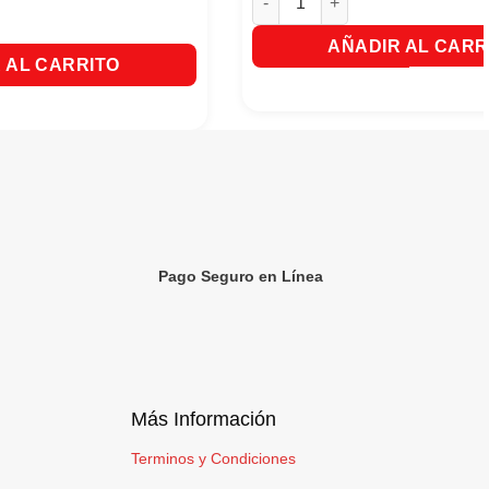
acuya 20 Sobres X18g c/u Rinde 2 Litros cantidad
AÑADIR AL CARR
 AL CARRITO
Pago Seguro en Línea
Más Información
Terminos y Condiciones