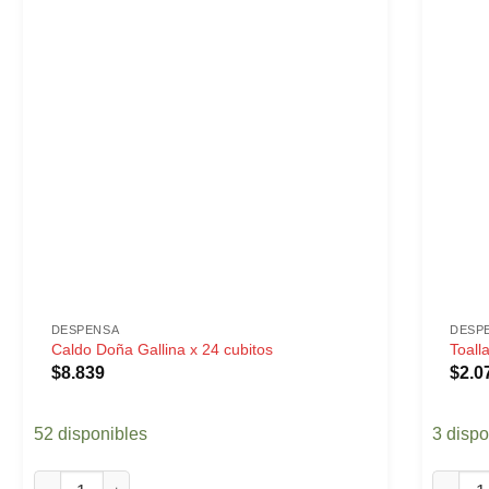
DESPENSA
DESP
Caldo Doña Gallina x 24 cubitos
Toall
$
8.839
$
2.0
52 disponibles
3 dispo
Caldo Doña Gallina x 24 cubitos cantidad
Toalla 