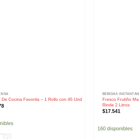
ENSA
BEBIDAS INSTANTÁ
Fresco Frutiño Ma
a De Cocina Favorita – 1 Rollo con 45 Und
Rinde 2 Litros
78
$
17.541
nibles
160 disponibles
De Cocina Favorita - 1 Rollo con 45 Und cantidad