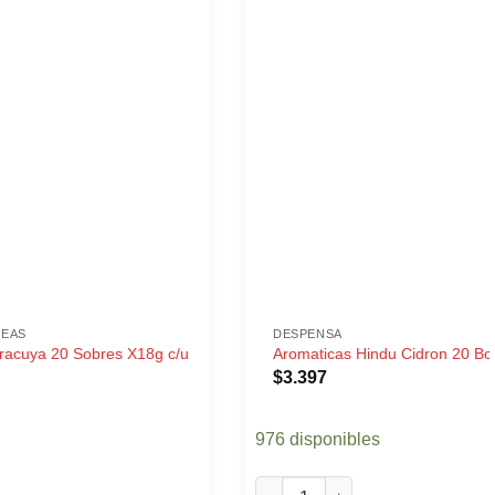
NEAS
DESPENSA
racuya 20 Sobres X18g c/u
Aromaticas Hindu Cidron 20 Bol
$
3.397
976 disponibles
Aromaticas Hindu Cidron 20 Bol