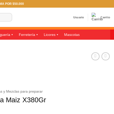
IMA POR $50.000
Usuario
Carrito
guería
Ferretería
Licores
Mascotas
as y Mezclas para preparar
la Maiz X380Gr