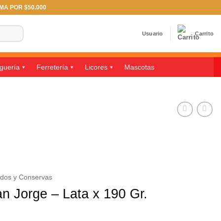
IMA POR $50.000
Usuario
Carrito
guería
Ferretería
Licores
Mascotas
ados y Conservas
n Jorge – Lata x 190 Gr.