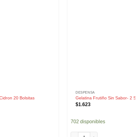
DESPENSA
Cidron 20 Bolsitas
Gelatina Frutiño Sin Sabor- 2 
$
1.623
702 disponibles
idron 20 Bolsitas cantidad
Gelatina Frutiño Sin Sabor- 2 S