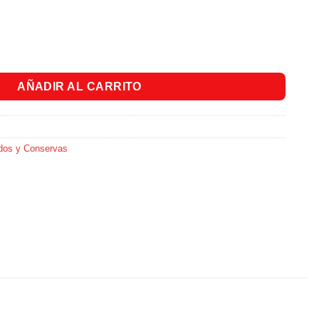
ata x 190 Gr. cantidad
AÑADIR AL CARRITO
dos y Conservas