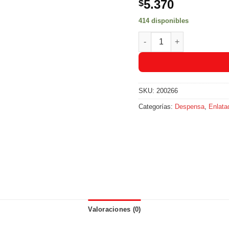
5.370
$
414 disponibles
Maiz Tierno San Jorge - L
SKU:
200266
Categorías:
Despensa
,
Enlata
Valoraciones (0)