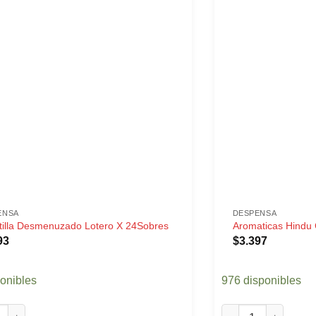
ENSA
DESPENSA
tilla Desmenuzado Lotero X 24Sobres
Aromaticas Hindu 
93
$
3.397
ponibles
976 disponibles
lla Desmenuzado Lotero X 24Sobres cantidad
Aromaticas Hindu C