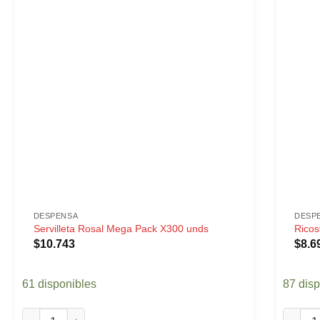
DESPENSA
DESP
Servilleta Rosal Mega Pack X300 unds
Ricos
$
10.743
$
8.6
61 disponibles
87 dis
Servilleta Rosal Mega Pack X300 unds cantidad
Ricosti