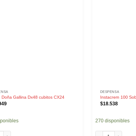
ENSA
DESPENSA
 Doña Gallina Dx48 cubitos CX24
Instacrem 100 Sob
949
$
18.538
sponibles
270 disponibles
oña Gallina Dx48 cubitos CX24 cantidad
Instacrem 100 Sobre