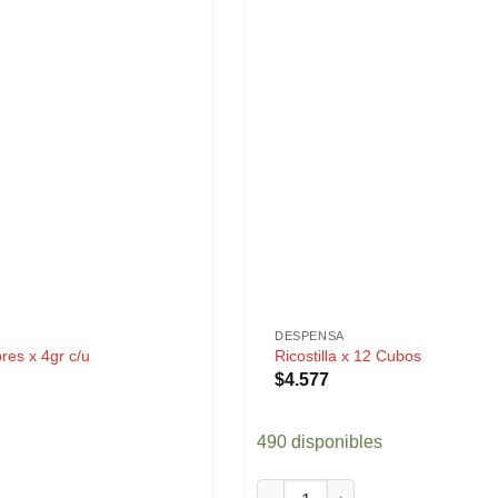
DESPENSA
res x 4gr c/u
Ricostilla x 12 Cubos
$
4.577
490 disponibles
s x 4gr c/u cantidad
Ricostilla x 12 Cubos cantidad