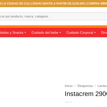
 LA CIUDAD DE CALI | ENVIO GRATIS A PARTIR DE $100.000 | COMPRA MIN
ar
bidas y Snacks
Cuidado del bebe
Cuidado Corporal
Dro
Inicio
/
Despensa
/
Lacte
Instacrem 290