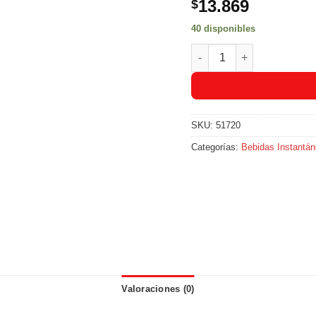
13.869
$
40 disponibles
Instacrem 290Gr. cantida
SKU:
51720
Categorías:
Bebidas Instantá
Valoraciones (0)