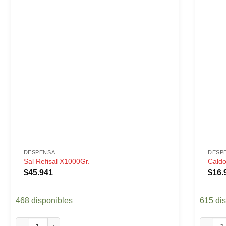
DESPENSA
DESP
Sal Refisal X1000Gr.
Caldo
$
45.941
$
16.
468 disponibles
615 di
Sal Refisal X1000Gr. cantidad
Caldo D