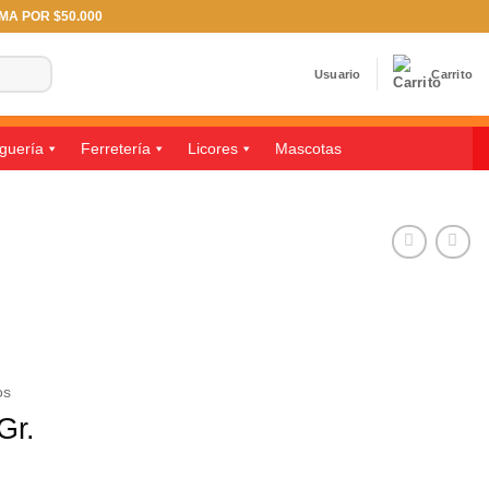
IMA POR $50.000
Usuario
Carrito
guería
Ferretería
Licores
Mascotas
os
Gr.