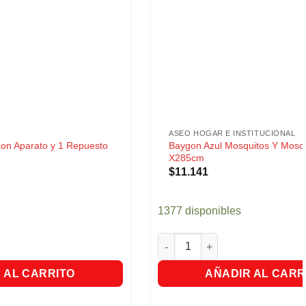
ASEO HOGAR E INSTITUCIONAL
con Aparato y 1 Repuesto
Baygon Azul Mosquitos Y Mosc
X285cm
$
11.141
1377 disponibles
on Aparato y 1 Repuesto Acqua cantidad
Baygon Azul Mosquitos Y Mosc
 AL CARRITO
AÑADIR AL CARR