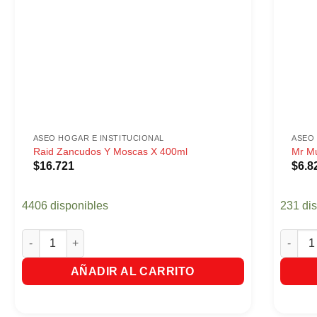
ASEO HOGAR E INSTITUCIONAL
ASEO 
Raid Zancudos Y Moscas X 400ml
Mr Mu
$
16.721
$
6.8
4406 disponibles
231 di
Raid Zancudos Y Moscas X 400ml cantidad
Mr Musc
AÑADIR AL CARRITO