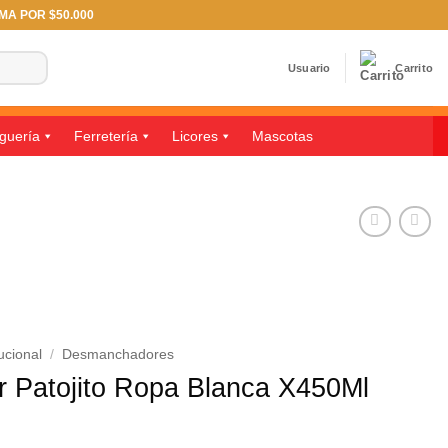
IMA POR $50.000
Usuario
Carrito
guería
Ferretería
Licores
Mascotas
ucional
/
Desmanchadores
 Patojito Ropa Blanca X450Ml