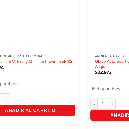
HOGAR E INSTITUCIONAL
AMBIENTADORES
Glade Auto Sport 
sculo Vidrios y Multiuso Lavanda x500ml
Acqua
24
$
22.973
sponibles
95 disponibles
ulo Vidrios y Multiuso Lavanda x500ml cantidad
Glade Auto Sport c
AÑADIR AL CARRITO
AÑADIR