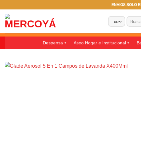
Saltar
ENVIOS SOLO EN
al
Buscar
contenido
por:
Despensa
Aseo Hogar e Institucional
Be