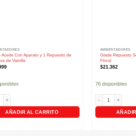
ENTADORES
AMBIENTADORES
 Aceite Con Aparato y 1 Repuesto de
Glade Repuesto Se
os de Vainilla
Floral
999
$
21.362
sponibles
76 disponibles
ceite Con Aparato y 1 Repuesto de Abrazos de Vainilla cantidad
Glade Repuesto Sens
AÑADIR AL CARRITO
AÑADIR