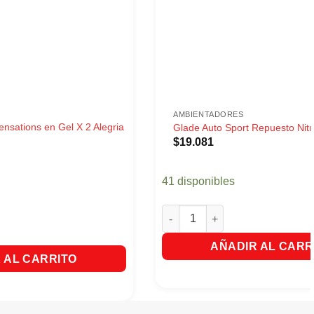
AMBIENTADORES
nsations en Gel X 2 Alegria
Glade Auto Sport Repuesto Nit
$
19.081
41 disponibles
Glade Auto Sport Repuesto Nit
ations en Gel X 2 Alegria Floral cantidad
AÑADIR AL CARR
 AL CARRITO