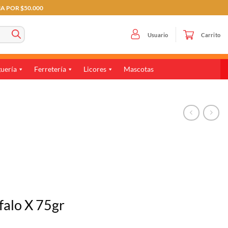
MA POR $50.000
Usuario
Carrito
uería
Ferretería
Licores
Mascotas
falo X 75gr