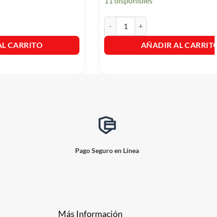
11 disponibles
n Uno Gotero X 90ml cantidad
Raid Zancudos Y Moscas + Mr Muscul
AL CARRITO
AÑADIR AL CARRIT
Pago Seguro en Línea
Más Información