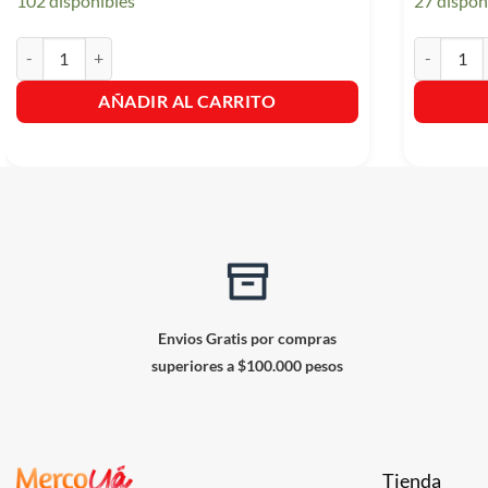
102 disponibles
27 dispon
Betun Bufalo Rojo X 36gr cantidad
Grasa Para
AÑADIR AL CARRITO
Envios Gratis por compras
superiores a $100.000 pesos
Tienda