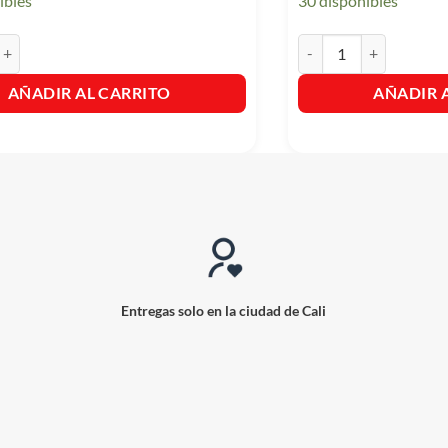
ibles
30 disponibles
 Cueros - Protexol Bufalo x 50gr cantidad
Aceite Uso Multiple 3 E
AÑADIR AL CARRITO
AÑADIR 
Entregas solo en la ciudad de Cali