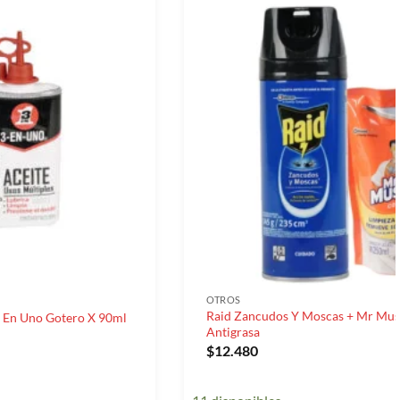
OTROS
Raid Zancudos Y Moscas + Mr Mus
3 En Uno Gotero X 90ml
Antigrasa
$
12.480