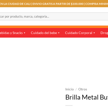
N LA CIUDAD DE CALI | ENVIO GRATIS A PARTIR DE $100.000 | COMPRA MINI
r
ebidas y Snacks
Cuidado del bebe
Cuidado Corporal
Drog
Inicio
/
Otros
Brilla Metal Bu