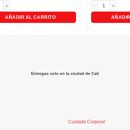
idad
dores Electronicos Win Colores Surtidos (25 Unds) cantidad
Raid Zancudos Y Mo
AÑADIR AL CARRITO
AÑADIR
Entregas solo en la ciudad de Cali
Cuidado Corporal