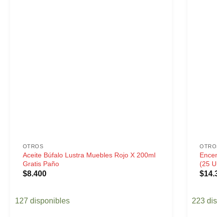
OTROS
OTRO
Aceite Búfalo Lustra Muebles Rojo X 200ml
Encen
Gratis Paño
(25 U
$
8.400
$
14.
127 disponibles
223 di