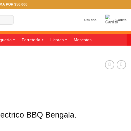
IMA POR $50.000
Usuario
Carrito
guería
Ferretería
Licores
Mascotas
ectrico BBQ Bengala.