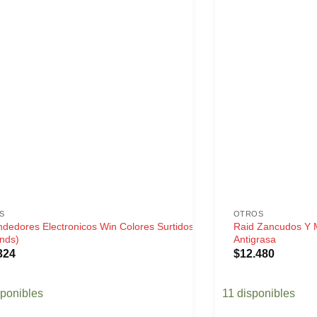
S
OTROS
dedores Electronicos Win Colores Surtidos
Raid Zancudos Y 
nds)
Antigrasa
324
$
12.480
sponibles
11 disponibles