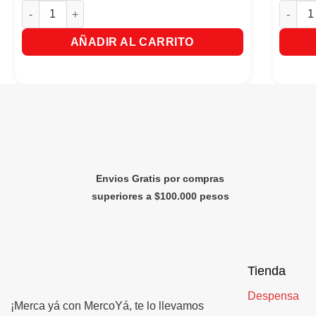
Aceite Búfalo Lustra Muebles Rojo X 200ml Gratis Paño cant
Encende
AÑADIR AL CARRITO
Envios Gratis por compras
superiores a $100.000 pesos
Tienda
Despensa
¡Merca yá con MercoYá, te lo llevamos