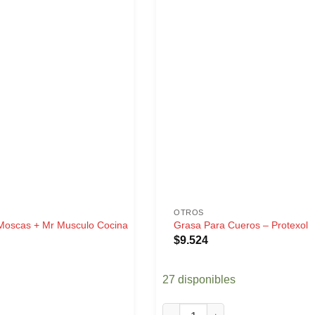
OTROS
Moscas + Mr Musculo Cocina
Grasa Para Cueros – Protexol B
$
9.524
27 disponibles
Grasa Para Cueros - Protexol Bu