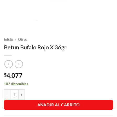
Inicio
/
Otros
Betun Bufalo Rojo X 36gr
4.077
$
102 disponibles
Betun Bufalo Rojo X 36gr cantidad
AÑADIR AL CARRITO