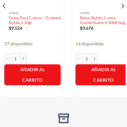
OTROS
OTROS
Grasa Para Cueros – Protexol
Betun Bufalo Crema
Bufalo x 50gr
Autobrillante X 40Ml Neg
$
9.524
$
9.676
27 disponibles
14 disponibles
Grasa Para Cueros - Protexol Bufalo x 50gr cantidad
Betun Bufalo Crema Autobril
AÑADIR AL
AÑADIR AL
CARRITO
CARRITO