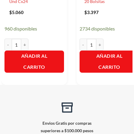
Und Cx24
20 Bolsitas
$
5.060
$
3.397
960 disponibles
2734 disponibles
Servilleta Suave Gourmet X 40 Und Cx24 cantidad
Aromaticas Hindu Manzanilla 
AÑADIR AL
AÑADIR AL
CARRITO
CARRITO
Envios Gratis por compras
superiores a $100.000 pesos