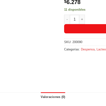
6.278
$
11 disponibles
Arequipe Levapan X 250gr
SKU:
200090
Categorías:
Despensa
,
Lacteo
Valoraciones (0)