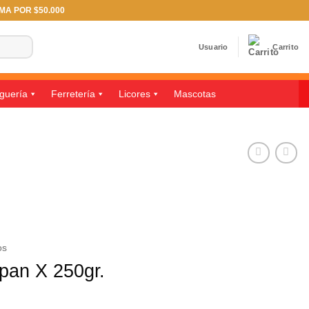
IMA POR $50.000
Usuario
Carrito
guería
Ferretería
Licores
Mascotas
os
pan X 250gr.