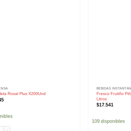
ENSA
BEBIDAS INSTANTÁ
Fresco Frutiño Pi
lleta Rosal Plus X200Und
Litros
45
$
17.541
nibles
109 disponibles
eta Rosal Plus X200Und cantidad