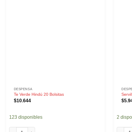
DESPENSA
DESP
Te Verde Hindú 20 Bolsitas
Servi
$
10.644
$
5.9
123 disponibles
2 dispo
Te Verde Hindú 20 Bolsitas cantidad
Servill