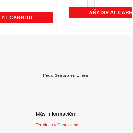
 20 Sobres X18g c/u Rinde 2 Litros cantidad
AÑADIR AL CARR
 AL CARRITO
Pago Seguro en Línea
Más Información
Terminos y Condiciones