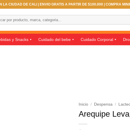
 LA CIUDAD DE CALI | ENVIO GRATIS A PARTIR DE $100.000 | COMPRA MIN
ar
bidas y Snacks
Cuidado del bebe
Cuidado Corporal
Dro
Inicio
/
Despensa
/
Lacte
Arequipe Leva