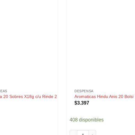
NEAS
DESPENSA
ña 20 Sobres X18g c/u Rinde 2
Aromaticas Hindu Anis 20 Bolsi
$
3.397
408 disponibles
Aromaticas Hindu Anis 20 Bolsi